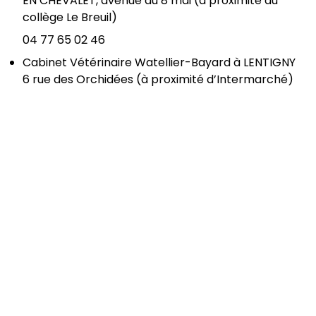
EN CHEVALET, avenue du 8 mai (à proximité du
collège Le Breuil)
04 77 65 02 46
Cabinet Vétérinaire Watellier-Bayard à LENTIGNY
6 rue des Orchidées (à proximité d’Intermarché)
04 77 62 48 19
INFORMATIONS
Contactez-nous
à mairie.cherier@gmail.com
ADRESSE
Mairie de Cherier