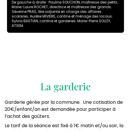
De gauche à droite : Pauline SOUCHON, maîtresse des petits;
Marie-Laure ROCHET, directrice et maîtresse des grands;
Séverine PRAS, 1ère adjointe en charge des affaires
scolaires; Aurélie MIVIERE, cantine et ménage des locaux;
Sylvia BASTIAN, cantine et garderies; Marie-Pierre SOUZY,
ATSEM.
La garderie
Garderie gérée par la commune. Une cotisation de
20€/enfant/an est demandée pour participer à
l’achat des goûters.
Le tarif de la séance est fixé à 1€ matin et/ou soir, la